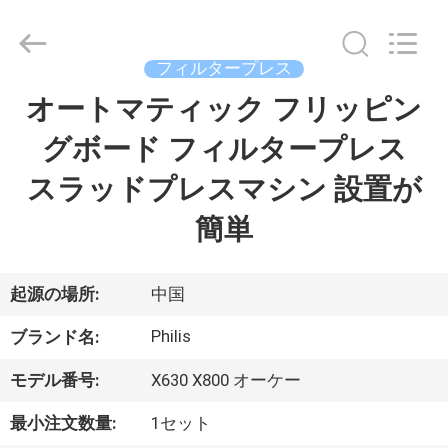
©
2014
-
2026
Hangzhou
フィルタープレス
Philis
Filter
オートマティック フリッピン
家
Technology
Co.,
Ltd..
グボード フィルタープレス
All
Rights
Reserved.
製
スラッドプレスマシン 設置が
品
簡単
私
起源の場所:
中国
達
Philis
ブランド名:
に
モデル番号:
X630 X800 オーケー
つ
最小注文数量:
1セット