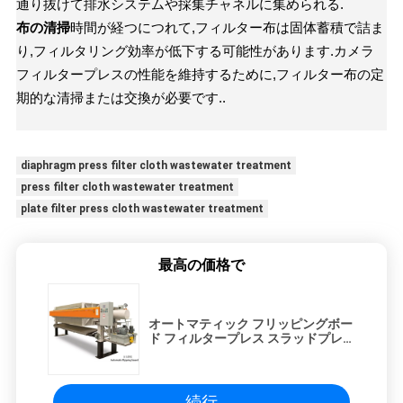
通り抜けて排水システムや採集チャネルに集められる.
布の清掃
時間が経つにつれて,フィルター布は固体蓄積で詰ま
り,フィルタリング効率が低下する可能性があります.カメラ
フィルタープレスの性能を維持するために,フィルター布の定
期的な清掃または交換が必要です..
diaphragm press filter cloth wastewater treatment
press filter cloth wastewater treatment
plate filter press cloth wastewater treatment
最高の価格で
オートマティック フリッピングボー
ド フィルタープレス スラッドプレス
マシン 設置が簡単
続行