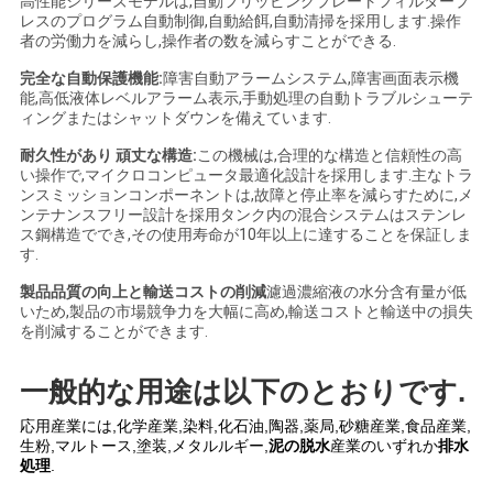
高性能シリーズモデルは,自動フリッピングプレートフィルタープ
用
レスのプログラム自動制御,自動給餌,自動清掃を採用します.操作
者の労働力を減らし,操作者の数を減らすことができる.
を
完全な自動保護機能:
障害自動アラームシステム,障害画面表示機
能,高低液体レベルアラーム表示,手動処理の自動トラブルシューテ
要
ィングまたはシャットダウンを備えています.
求
耐久性があり 頑丈な構造:
この機械は,合理的な構造と信頼性の高
い操作で,マイクロコンピュータ最適化設計を採用します.主なトラ
し
ンスミッションコンポーネントは,故障と停止率を減らすために,メ
ンテナンスフリー設計を採用タンク内の混合システムはステンレ
ス鋼構造ででき,その使用寿命が10年以上に達することを保証しま
な
す.
さ
製品品質の向上と輸送コストの削減
濾過濃縮液の水分含有量が低
いため,製品の市場競争力を大幅に高め,輸送コストと輸送中の損失
い
を削減することができます.
一般的な用途は以下のとおりです.
地
応用産業には,化学産業,染料,化石油,陶器,薬局,砂糖産業,食品産業,
図
生粉,マルトース,塗装,メタルルギー,
泥の脱水
産業のいずれか
排水
処理
.