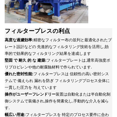
フィルタープレスの利点
高度な過濾効率:
精密なフィルター布の並列と最適化されたプ
レート設計などの 先進的なフィルタリング技術を活用し,効
率的で効果的なフィルタリング結果を達成します
堅固 で 耐久 的 な 建築:
フィルタープレートは,通常高強度ポ
リプロピレンや他の耐腐蝕材料で作られています.
優れた密封性能:
フィルタープレスは 信頼性の高い密封シス
テムで 備えられ 漏れを防ぎ フィルタリングプロセス全体に
一貫した圧力を 与えています
操作がユーザーフレンドリー
装置は自動化または半自動化制
御システムで装備され,操作を簡素化し,手動的な介入を減ら
す.
幅広い用途:
フィルタープレスを 特定のプロセス要件に合わ