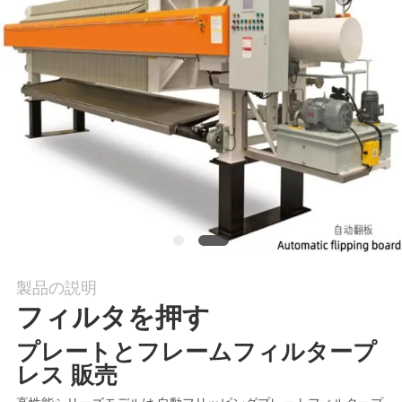
私
達
に
連
絡
し
な
さ
製品の説明
フィルタを押す
い
プレートとフレームフィルタープ
レス 販売
引