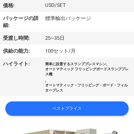
い
USD/SET
価格:
て
パッケージの詳
標準輸出パッケージ
細:
工
受渡し時間:
25~35日
場
供給の能力:
100セット/月
旅
,
ハイライト:
簡単に設置するスランププレスマシン
行
オートマティック フリッピングボードスランププレ
ス機
,
オートマティック・フリッピング・ボード・フィル
品
タープレス
質
ベストプライス
管
理