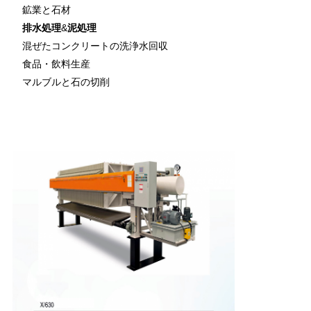
鉱業と石材
PRIVACY
排水処理
&
泥処理
POLICY
混ぜたコンクリートの洗浄水回収
食品・飲料生産
マルブルと石の切削