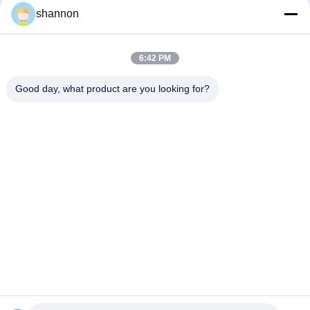
shannon
オートマティック フリッピングボード フィルタープレス スラ
ッドプレスマシン 設置が簡単
6:42 PM
フィルタープレス フィルタープレス フィルタープレス 布 廃棄
物処理
Good day, what product are you looking for?
人気カテゴリ
すべて
塵のフィルタ クロス
ガラス繊維の布
ミクロンのフィルタ 
ポリプロピレンのフ
クロス
ィルタ クロス
産業フィルター・バ
ミクロン フィルター
ッグ
網
バッグ フィルタのお
PTFEのフィルタ ク
り
ロス