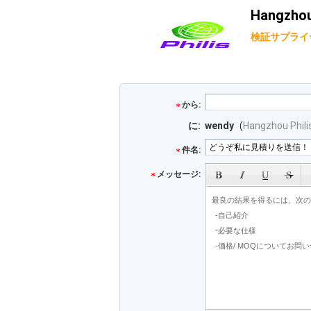
Hangzhou 
検証サプライ
から:
に:
wendy
(
Hangzhou Philis
件名:
メッセージ: