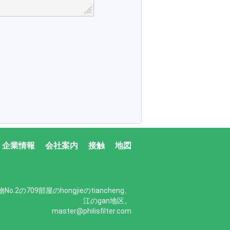
企業情報
会社案内
接触
地図
No.2の709部屋のhongjieのtiancheng、
江のgan地区。
master@philisfilter.com