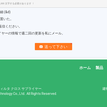
,000 文字する必要があります ！
(&d)
大置いた。
返信ください。
イヤーの情報で週二回の更新を私にメール。
ホーム
製品
フィルタ クロス サプライヤー.
建物
hnology Co., Ltd.. All Rights Reserved.