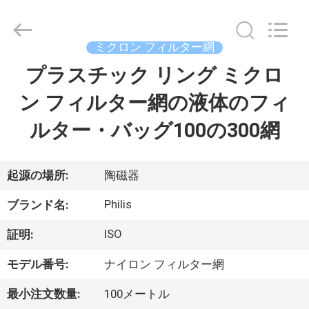
©
2014
-
2026
Hangzhou
ミクロン フィルター網
Philis
Filter
プラスチック リング ミクロ
家
Technology
Co.,
Ltd..
ン フィルター網の液体のフィ
All
Rights
Reserved.
製
ルター・バッグ100の300網
品
起源の場所:
陶磁器
私
Philis
ブランド名:
達
ISO
証明:
に
モデル番号:
ナイロン フィルター網
つ
最小注文数量:
100メートル