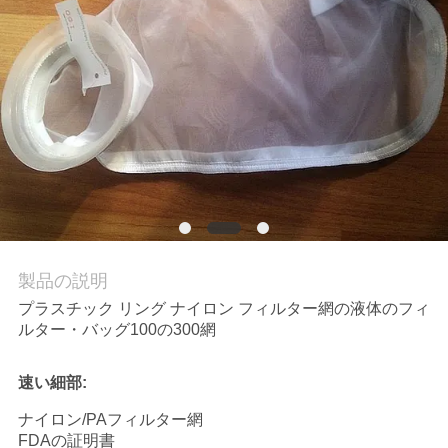
私
達
に
連
絡
し
な
製品の説明
プラスチック リング ナイロン フィルター網の液体のフィ
さ
ルター・バッグ100の300網
い
速い細部:
ナイロン/PAフィルター網
引
FDAの証明書