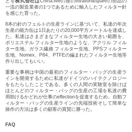
とを
株式会社は
China.Weの塵のfiltration&spareの部品の
一流の製造業者の1つであるために輸入したフィルター針
を感じた育った。
8本の針のフェルトの生産ラインに基づいて、私達の年次
生産の能力缶は1日あたりの20,000平方メートルを達成し
た。私達はさまざまなフィルター生地の大きい範囲を、
ポリエステル フィルター生地のような、アクリル フィル
ター生地、ガラス繊維 フィルター生地、PPSフィルター
生地、Nomex、P84、PTFEの編まれたフィルター生地等
作り出してもいい。
重要な事柄は中国の最初のフィルター・バッグの生産ラ
インを開発するために私達がドイツのハイテクノロジー
をもたらしたことである。多くの人間の実験室を除けば
ほとんどのフィルター・バッグの生産の工場を私達の費
用助けるかどれが仕事のeffectionを促進するため。自動フ
ィルター・バッグの生産ラインの先端技術そして簡単な
操作の方法は多くの顧客の賞賛に勝った。
FAQ