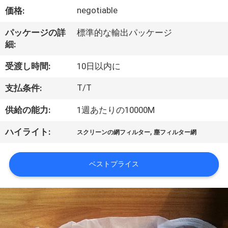
い
negotiable
価格:
て
パッケージの詳
標準的な輸出パッケージ
細:
工
受渡し時間:
10日以内に
場
T/T
支払条件:
旅
供給の能力:
1週あたりの10000M
行
,
ハイライト:
スクリーンの網フィルター
塵フィルター網
品
ベストプライス
質
管
理