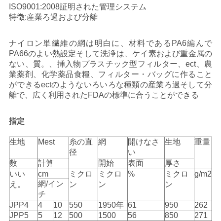
ISO9001:2008証明された管理システム
用
特徴:産業ろ過および分離
を
ナイロン単繊維の網は明白に、材料であるPA6編んで
要
PA66のよい熱設定そして洗浄は、ケイ素および重金属の
ない、質。、挿入物プラスチック型フィルター、ect、農
求
業薬剤、化学薬品食糧、フィルター・バッグに作ること
ができるectのようないろいろな種類の産業ろ過そして分
し
離で、広く利用されたFDAの標準に合うことができる
な
指定
さ
生地
Mest
糸の直
網
開けなさ
生地
重量
い
径
い
数
計算
開始
表面
厚さ
いい
cm
ミクロ
ミクロ
%
ミクロ
g/m2
地
網/イン
え。
ン
ン
ン
チ
図
JPP4
4
10
550
1950年
61
950
262
JPP5
5
12
500
1500
56
850
271