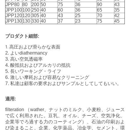
JPP80
80
200
50
75
36
90
43
JPP100
100
250
40
60
36
65
35
JPP120
120
305
40
43
25
70
42
JPP130
130
330
40
37
23
75
45
プロダクト細部:
高圧および滑らかな表面
1.
2. よいdiathermancy
3. 高い空気透磁率
4. 酸抵抗およびアルカリの抵抗
5. 長いワーキング・ライフ
6. 激しい摩耗および容易なクリーニング
7. 私達は顧客の要求およびサンプルとしてしてもいい。
適用:
filteration （wather、ナットのミルク、小麦粉、ジュース
で広く利用された。豆乳、オイル、チーズ、空気浄化、
企業等でろ過する力のコーティング）、石油の印刷およ
び染まること、企業、化学薬品、冶金学、セメント、環