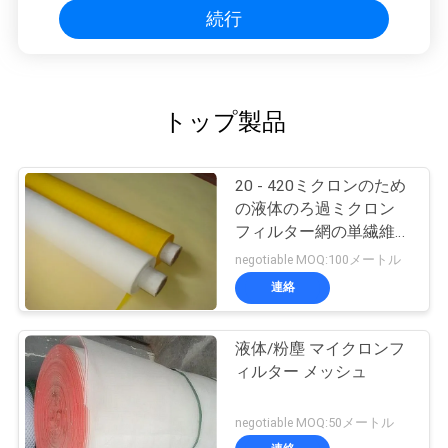
続行
トップ製品
20 - 420ミクロンのため
の液体のろ過ミクロン
フィルター網の単繊維ス
クリーンの網
negotiable MOQ:100メートル
連絡
液体/粉塵 マイクロンフ
ィルター メッシュ
negotiable MOQ:50メートル