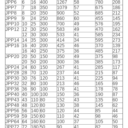
JPP6
6
16
400
1267
58
780
208
PRIVACY
JPP7
7
18
350
1079
57
675
186
JPP8
8
20
350
900
52
685
212
POLICY
JPP9
9
24
250
860
60
455
145
JPP10
10
25
300
700
49
576
195
JPP12
12
30
250
583
49
470
162
12
30
300
533
41
585
234
JPP14
14
35
300
414
34
595
273
JPP16
16
40
200
425
46
370
139
16
40
250
375
36
485
217
JPP20
20
50
150
350
49
375
98
20
50
200
300
36
385
173
JPP24
24
60
150
267
41
285
117
JPP28
28
70
120
237
44
215
87
JPP30
30
76
120
213
41
225
94
JPP32
32
80
100
213
46
165
69
JPP36
36
90
100
178
41
178
78
JPP40
40
100
100
150
36
190
87
JPP43
43
110
80
152
43
135
60
JPP48
48
120
80
130
38
145
62
JPP56
56
140
60
120
44
85
44
JPP59
59
150
60
110
42
98
46
JPP64
64
160
60
100
37
105
50
JPP72
72
180
50
90
41
82
39