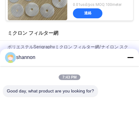
ィルターメッシュ
0.01usd/pcs MOQ:100meter
連絡
ミクロン フィルター網
ポリエステルSerigraphyミクロン フィルター網/ナイロン スク
リーンの印刷の網
shannon
産業ペット石灰岩の脱硫の網ベルト フィルター生地
7:43 PM
単繊維ペット ポリエステル ミクロン フィルター網の出版物の
フィルタ クロス
Good day, what product are you looking for?
人気カテゴリ
すべて
塵のフィルタ クロス
ガラス繊維の布