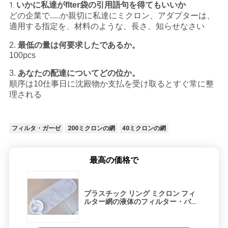
いかに私達がflter袋の引用語句を得てもいいか
1.
どの企業で.....か親切に私達にミクロン、アダプターは、
適用する指定を、材料のような、長さ、知らせなさい
2.
最低の量は何要求したであるか。
100pcs
3.
あなたの配達についてどの位か。
順序は10仕事日に沈殿物か支払を受け取るとすぐ常に整
理される
フィルタ・ガーゼ
200ミクロンの網
40ミクロンの網
最高の価格で
プラスチック リング ミクロン フィ
ルター網の液体のフィルター・バッ
グ100の300網