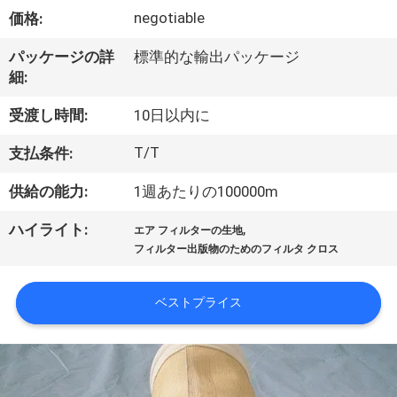
い
negotiable
価格:
て
パッケージの詳
標準的な輸出パッケージ
細:
工
受渡し時間:
10日以内に
場
T/T
支払条件:
旅
供給の能力:
1週あたりの100000m
行
,
ハイライト:
エア フィルターの生地
フィルター出版物のためのフィルタ クロス
品
質
ベストプライス
管
理