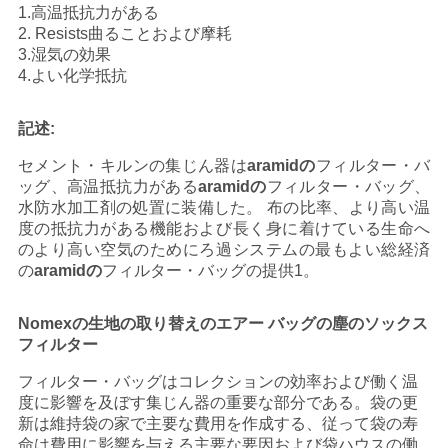
1.高温抵抗力がある
用
2. Resists曲ることおよび摩耗
3.湿気の効果
を
4.よい化学抵抗
要
記述:
求
セメント・キルンの集じん器は
aramidの
フィルター・バ
し
ッグ、高温抵抗力がある
aramidの
フィルター・バッグ、
水防水加工剤の処置に装備した。 布の比率、より高い温
な
度の抵抗力がある機能および長く身に着けている生命へ
のより高い空気のためにろ過システムの最もよい総経済
さ
の
aramidの
フィルター・バッグの提供1。
い
Nomexの生地の取り替えのエアー バッグの塵のソックス
フィルター
地
フィルター・バッグはコレクションの効率および働く温
度に影響を及ぼす集じん器の重要な部分である。袋の更
図
新は維持袋の家で主要な費用を作成する、従って袋の寿
命は費用に影響を与える主要な要因および袋ハウスの働