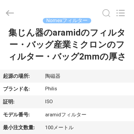
©
2014
-
2026
Hangzhou
Nomexフィルター
Philis
Filter
集じん器のaramidのフィルタ
家
Technology
Co.,
Ltd..
ー・バッグ産業ミクロンのフ
All
Rights
Reserved.
製
ィルター・バッグ2mmの厚さ
品
起源の場所:
陶磁器
私
Philis
ブランド名:
達
ISO
証明:
に
モデル番号:
aramidフィルター
つ
最小注文数量:
100メートル