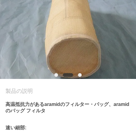
私
達
に
連
絡
し
な
製品の説明
さ
高温抵抗力があるaramidのフィルター・バッグ、aramid
い
のバッグ フィルタ
速い細部:
引