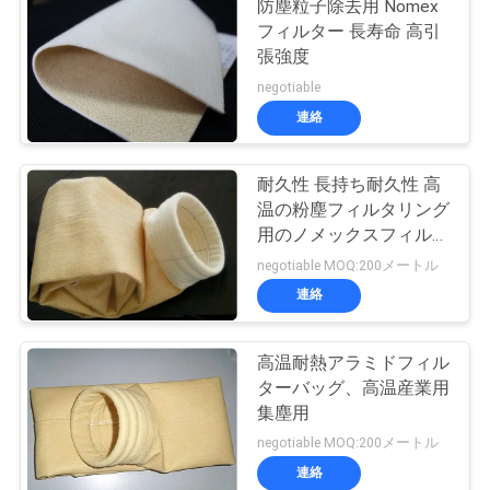
防塵粒子除去用 Nomex
フィルター 長寿命 高引
張強度
negotiable
連絡
耐久性 長持ち耐久性 高
温の粉塵フィルタリング
用のノメックスフィルタ
袋
negotiable MOQ:200メートル
連絡
高温耐熱アラミドフィル
ターバッグ、高温産業用
集塵用
negotiable MOQ:200メートル
連絡