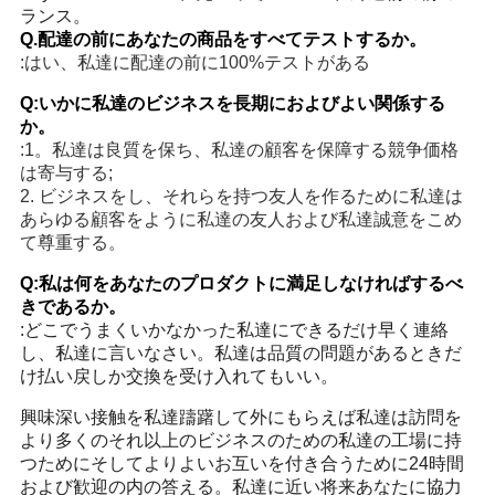
ランス。
Q.配達の前にあなたの商品をすべてテストするか。
:はい、私達に配達の前に100%テストがある
Q:いかに私達のビジネスを長期におよびよい関係する
か。
:1。私達は良質を保ち、私達の顧客を保障する競争価格
は寄与する;
2. ビジネスをし、それらを持つ友人を作るために私達は
あらゆる顧客をように私達の友人および私達誠意をこめ
て尊重する。
Q:私は何をあなたのプロダクトに満足しなければするべ
きであるか。
:どこでうまくいかなかった私達にできるだけ早く連絡
し、私達に言いなさい。私達は品質の問題があるときだ
け払い戻しか交換を受け入れてもいい。
興味深い接触を私達躊躇して外にもらえば私達は訪問を
より多くのそれ以上のビジネスのための私達の工場に持
つためにそしてよりよいお互いを付き合うために24時間
および歓迎の内の答える。私達に近い将来あなたに協力