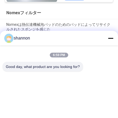
Nomexフィルター
Nomexは熱伝達機械泡パッドのためのパッドによってリサイク
ルされたスポンジを感じた
shannon
Nonwoven針は産業PEポリエステル フィルタ クロスをろ過する
ためにNomexを打った
6:59 PM
塵のろ過のための高温aramid/nomexフィルター針フィルター
生地の布
Good day, what product are you looking for?
人気カテゴリ
すべて
塵のフィルタ クロス
ガラス繊維の布
ミクロンのフィルタ 
ポリプロピレンのフ
クロス
ィルタ クロス