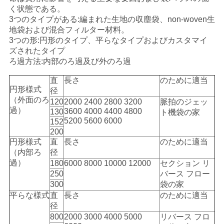
く状態である。
PRIVACY
3つのタイプがある:編まれた生地の収塵袋、non-woven生
POLICY
地袋および混合フィルター材料。
3つの形:円形のタイプ、平らなタイプおよびカスタマイ
ズされたタイプ
ろ過方法:内部のろ過及び外のろ過
直
長さ
のために適当
円形様式
径
（外面のろ
120
2000 2400 2800 3200
脈拍のジェッ
過）
3600 4000 4400 4800
130
ト機袋の家
5200 5600 6000
152
200
円形様式
直
長さ
のために適当
（内部ろ
径
過）
180
6000 8000 10000 12000
セクション リ
250
バース フロー
300
袋の家
平らな様式
直
長さ
のために適当
径
800
2000 3000 4000 5000
リバース フロ