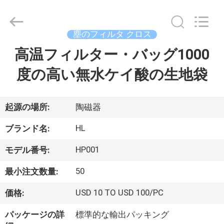
©
2014
-
2026
Hangzhou
塵のフィルタ クロス
Philis
Filter
高温フィルター・バッグ1000
家
Technology
Co.,
Ltd..
度の高い無水ケイ酸の生地袋
All
Rights
Reserved.
製
品
起源の場所:
陶磁器
HL
ブランド名:
私
HP001
モデル番号:
達
50
最小注文数量:
に
USD 10 TO USD 100/PC
価格:
つ
パッケージの詳
標準的な輸出パッキング