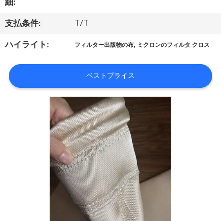
い
細:
て
T/T
支払条件:
,
ハイライト:
フィルター出版物の布
ミクロンのフィルタ クロス
工
場
ベストプライス
旅
行
品
質
管
理