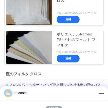
ロス
negotiable MOQ:200メートル
連絡
ポリエステルNomex
P84の針のフェルト フ
ィルター
negotiable MOQ:200メートル
連絡
塵のフィルタ クロス
ミクロンのフィルター・バッグ正方形つばの浄水器の液体のフ
ィルター・バッグPPのPE 200ミクロン
shannon
高温フィルター・バッグ1000度の高い無水ケイ酸の生地袋