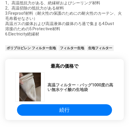
1。高温抵抗力がある、絶縁材およびシーリング材料
用
2。高温切除の抵抗力がある材料
3.Fireproof材料（耐火性の保護のためにの耐火性のカーテン、火
を
毛布着せなさい）
高温ガスの媒体および高温液体の媒体のろ過で集まる4.Dust
要
溶接のための5.Protective材料
6.Electricity絶縁材
求
ポリプロピレン フィルター生地
フィルター生地
生地フィルター
し
な
最高の価格で
さ
い
高温フィルター・バッグ1000度の高
い無水ケイ酸の生地袋
地
続行
図