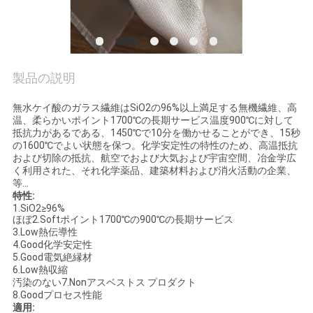
私
達
製品の説明
に
連
無水ケイ酸のガラス繊維はSiO2の96%以上満足する無機繊維、高
温、柔らかいポイント1700℃の長期サービス温度900℃に対して
抵抗力があるである、1450℃で10分を働かせることができ、15秒
絡
の1600℃でよい状態を保つ。化学安定性の特性のため、高温抵抗
および切除の抵抗、航空でおよび大気および宇宙空間、冶金学広
し
く利用された、それ化学薬品、建築材料および消火活動の企業、
等…
な
特性:
1.SiO2≥96%
さ
ほぼ2.Softポイント1700℃の900℃の長期サービス
3.Low熱伝導性
4.Good化学安定性
い
5.Good電気絶縁材
6.Low熱収縮
汚染のない7.Nonアスベストス プロダクト
8.Goodプロセス性能
引
適用: