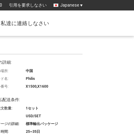
0
引用を要求しなさい
Japanese
私達に連絡しなさい
の詳細:
場所:
中国
ド名:
Philis
番号:
X1500,X1600
払配送条件:
文数量:
1セット
USD/SET
ージの詳細:
標準輸出パッケージ
時間:
25~35日