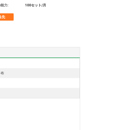
能力:
100セット/月
絡先
ー布