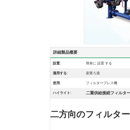
詳細製品概要
設置:
簡単に 設置 する
適用する:
産業ろ過
使用:
フィルタープレス機
二重供給接続フィルタ
ハイライト:
二方向のフィルタ