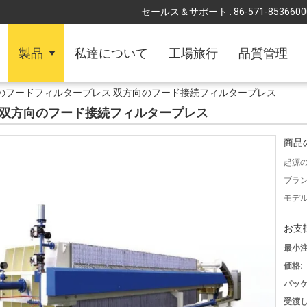
セールス＆サポート :
86-571-8536600
製品
私達について
工場旅行
品質管理
のフードフィルタープレス 双方向のフード接続フィルタープレス
 双方向のフード接続フィルタープレス
商品
起源の
ブラン
モデル
お支
最小注
価格:
パッケ
受渡し