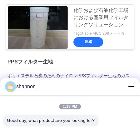
化学および石油化学工場
における産業用フィルタ
リングソリューションの
ためのPPSフィルター布
negotiable MOQ:200メートル
連絡
PPSフィルター生地
ポリエステル石炭のためのナイロンPPSフィルター生地のガス
のろ過布はボイラーを始動させた
shannon
針はNomex/PPSフィルター生地高温フィルター媒体を打った
1:19 PM
PPSフィルター生地ミクロンの塵のフィルタ クロス550gsmの
針フィルター生地
Good day, what product are you looking for?
人気カテゴリ
すべて