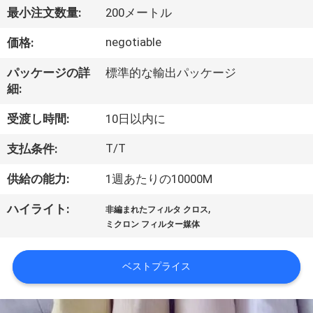
い
最小注文数量:
200メートル
て
negotiable
価格:
工
パッケージの詳
標準的な輸出パッケージ
細:
場
受渡し時間:
10日以内に
旅
T/T
支払条件:
行
供給の能力:
1週あたりの10000M
品
,
ハイライト:
非編まれたフィルタ クロス
ミクロン フィルター媒体
質
管
ベストプライス
理