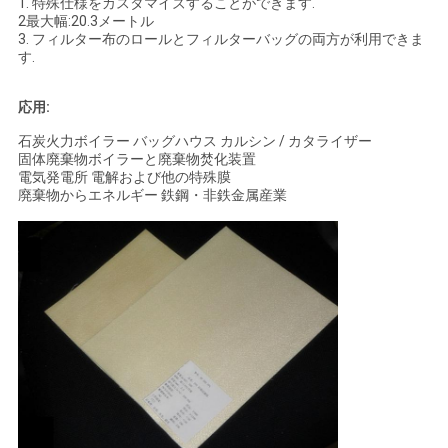
1. 特殊仕様をカスタマイズすることができます.
2最大幅:20.3メートル
3. フィルター布のロールとフィルターバッグの両方が利用できま
す.
応用:
石炭火力ボイラー バッグハウス カルシン / カタライザー
固体廃棄物ボイラーと廃棄物焚化装置
電気発電所 電解および他の特殊膜
廃棄物からエネルギー 鉄鋼・非鉄金属産業