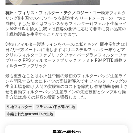
杭州・フィリス・フィルター・テクノロジー・コー
粉末フィルタ
リング&中国でスペアパーツを製造する リードメーカーの一つに
成長しました.我々はフランスからフィルター針フェルト生産ライ
ンASSELINを輸入し,我々は顧客の要求に応じて非常に良い品質の
非織物製品を生産することができます.
8本のフィルター製造ラインをベースに,私たちの年間生産能力は1
日2万平方メートルに達します.ポリエステルフィルター布などア
クリルフィルターファブリック ファイバーグラスフィルターファ
ブリック PPSフィルターファブリック アラミド P84 PTFE 織物フ
ィルターファブリック
最も重要なことは,我々は中国の最初のフィルターバッグ生産ライ
ンを開発するためにドイツの高技術導入です.フィルターバッグの
生産工場を助け 人間の実験室のコストを節約し 作業効率を向上さ
せる自動フィルターバッグ生産ラインの先進技術とシンプルな操
作方法は,多くの顧客の賛辞を獲得しました.
生地フィルター
フランスの下水管の生地
非編まれたgeotextileの生地
最高の価格で