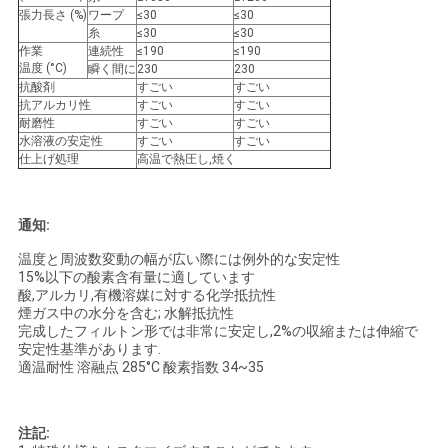
張力長さ (%)
ワープ
≤30
≤30
PRIVACY
糸
≤30
≤30
作業
連続性
≤190
≤190
POLICY
温度 (°C)
瞬く間に
230
230
抗酸剤
すごい
すごい
抗アルカリ性
すごい
すごい
耐磨性
すごい
すごい
水溶液の安定性
すごい
すごい
仕上げ処理
高温で熱圧し,焼く
通知:
温度と周波数変動の幅が広い際には例外的な安定性
15%以下の酸素含有量に適しています
酸,アルカリ,有機溶媒に対する化学抵抗性
煙ガス中の水分を含む; 水解抵抗性
完成したフィルトン形では非常に安定し,2%の収縮または伸縮で
安定性基準があります.
適温耐性 溶融点 285°C 酸素指数 34~35
注記: