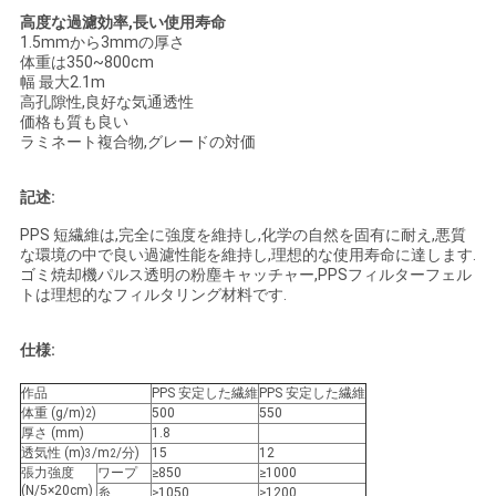
用
高度な過濾効率,長い使用寿命
1.5mmから3mmの厚さ
を
体重は350~800cm
幅 最大2.1m
高孔隙性,良好な気通透性
要
価格も質も良い
ラミネート複合物,グレードの対価
求
し
記述:
PPS 短繊維は,完全に強度を維持し,化学の自然を固有に耐え,悪質
な
な環境の中で良い過濾性能を維持し,理想的な使用寿命に達します.
ゴミ焼却機パルス透明の粉塵キャッチャー,PPSフィルターフェル
さ
トは理想的なフィルタリング材料です.
い
仕様:
作品
PPS 安定した繊維
PPS 安定した繊維
地
体重 (g/m)
)
500
550
2
厚さ (mm)
1.8
図
透気性 (m)
/m
/分)
15
12
3
2
張力強度
ワープ
≥850
≥1000
(N/5×20cm)
糸
≥1050
≥1200