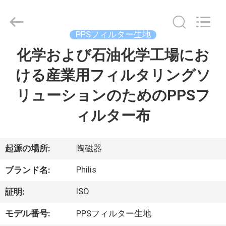
©
2014
-
2026
Hangzhou
PPSフィルター生地
Philis
Filter
化学および石油化学工場にお
家
Technology
Co.,
Ltd..
ける産業用フィルタリングソ
All
Rights
Reserved.
製
リューションのためのPPSフ
品
ィルター布
私
起源の場所:
陶磁器
達
Philis
ブランド名:
に
ISO
証明:
つ
モデル番号:
PPSフィルター生地