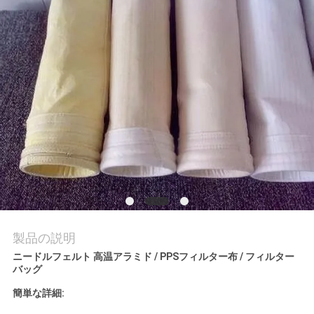
私
達
に
連
絡
し
な
さ
製品の説明
い
ニードルフェルト 高温アラミド / PPSフィルター布 / フィルター
バッグ
簡単な詳細:
引